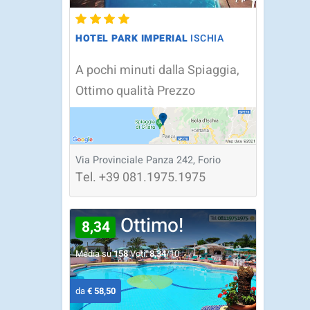
HOTEL PARK IMPERIAL
ISCHIA
A pochi minuti dalla Spiaggia,
Ottimo qualità Prezzo
Via Provinciale Panza 242, Forio
Tel.
+39
081.1975.1975
Ottimo!
8,34
Media su
158
Voti:
8,34
/10
da
€ 58,50