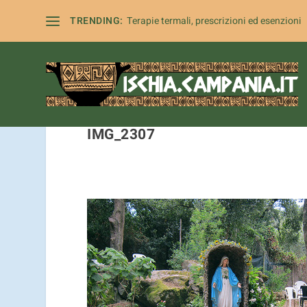
I cookie ci aiutano a fornire i nost
TRENDING:
Terapie termali, prescrizioni ed esenzioni
IMG_2307