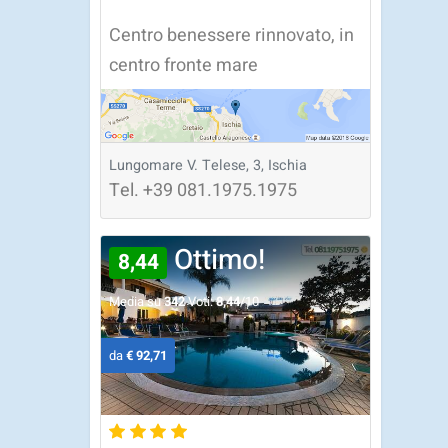
Centro benessere rinnovato, in
centro fronte mare
Lungomare V. Telese, 3, Ischia
Tel.
+39
081.1975.1975
Ottimo!
8,44
Media su
342
Voti:
8,44
/10
da
€ 92,71