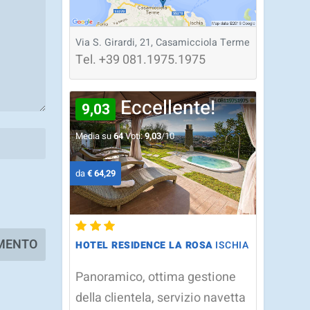
Via S. Girardi, 21, Casamicciola Terme
Tel.
+39
081.1975.1975
Eccellente!
9,03
Media su
64
Voti:
9,03
/10
da
€ 64,29
HOTEL RESIDENCE LA ROSA
ISCHIA
Panoramico, ottima gestione
della clientela, servizio navetta