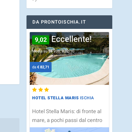
DA PRONTOISCHIA.IT
Eccellente!
9,02
Media su
59
Voti:
9,02
/10
da
€ 82,71
HOTEL STELLA MARIS
ISCHIA
Hotel Stella Maris: di fronte al
mare, a pochi passi dal centro