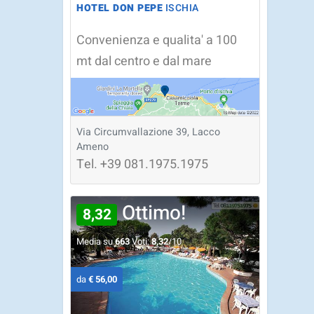
HOTEL DON PEPE
ISCHIA
Convenienza e qualita' a 100
mt dal centro e dal mare
Via Circumvallazione 39, Lacco
Ameno
Tel.
+39
081.1975.1975
Ottimo!
8,32
Media su
663
Voti:
8,32
/10
da
€ 56,00