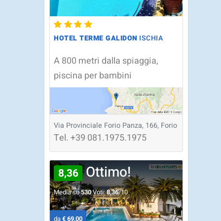
HOTEL TERME GALIDON
ISCHIA
A 800 metri dalla spiaggia,
piscina per bambini
Via Provinciale Forio Panza, 166, Forio
Tel.
+39
081.1975.1975
Ottimo!
8,36
Media su
530
Voti:
8,36
/10
da
€ 69,00