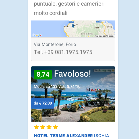
puntuale, gestori e camerieri
molto cordiali
Via Monterone, Forio
Tel.
+39
081.1975.1975
Favoloso!
8,74
Media su
133
Voti:
8,74
/10
da
€ 72,00
HOTEL TERME ALEXANDER
ISCHIA