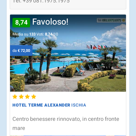
Tel.
+39
081.1975.1975
Favoloso!
8,74
Media su
133
Voti:
8,74
/10
da
€ 72,00
HOTEL TERME ALEXANDER
ISCHIA
Centro benessere rinnovato, in centro fronte
mare