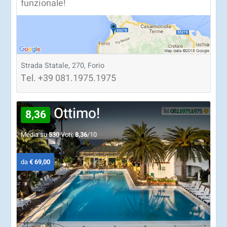
funzionale!
Strada Statale, 270, Forio
Tel.
+39
081.1975.1975
Ottimo!
8,36
Media su
530
Voti:
8,36
/10
da
€ 69,00