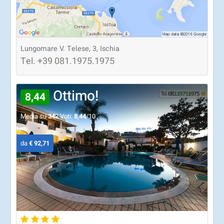
Lungomare V. Telese, 3, Ischia
Tel.
+39
081.1975.1975
Ottimo!
8,44
Media su
342
Voti:
8,44
/10
da
€ 92,71