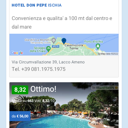
HOTEL DON PEPE
ISCHIA
Convenienza e qualita' a 100 mt dal centro e
dal mare
Via Circumvallazione 39, Lacco Ameno
Tel.
+39
081.1975.1975
Ottimo!
8,32
Media su
663
Voti:
8,32
/10
da
€ 56,00