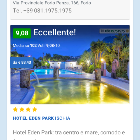
Via Provinciale Forio Panza, 166, Forio
Tel.
+39
081.1975.1975
Eccellente!
9,08
Media su
102
Voti:
9,08
/10
da
€ 88,43
HOTEL EDEN PARK
ISCHIA
Hotel Eden Park: tra centro e mare, comodo e