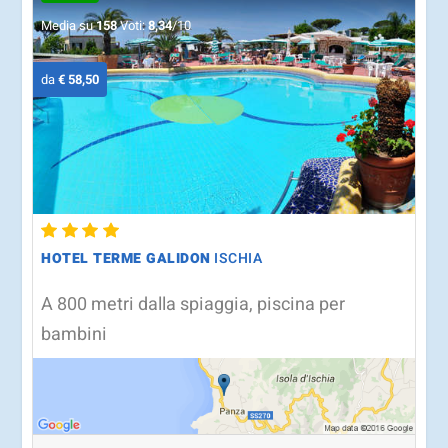
Media su
158
Voti:
8,34
/10
da
€ 58,50
HOTEL TERME GALIDON
ISCHIA
A 800 metri dalla spiaggia, piscina per
bambini