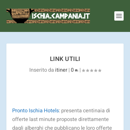
I cookie ci aiutano a fornire i nostri servizi. Utilizzando
tali servizi, accetti l'utilizzo dei cookie.
Ulteriori
informazioni
OK
LINK UTILI
Inserito da
itiner
|
0
|
Pronto Ischia Hotels
: presenta centinaia di
offerte last minute proposte direttamente
dagli alberghi che pubblicano le loro offerte