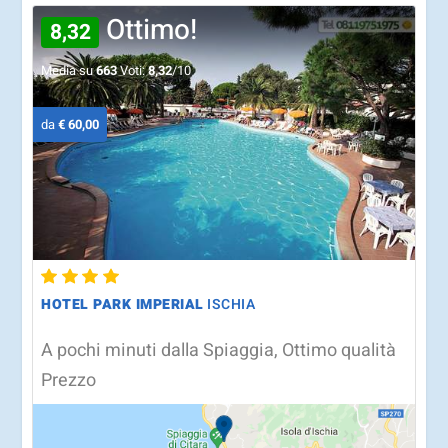
Ottimo!
8,32
Media su
663
Voti:
8,32
/10
da
€ 60,00
HOTEL PARK IMPERIAL
ISCHIA
A pochi minuti dalla Spiaggia, Ottimo qualità
Prezzo