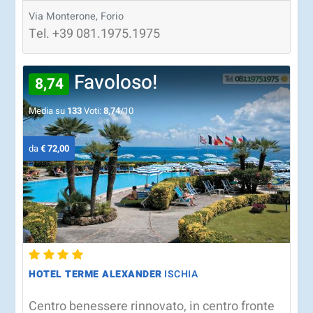
Via Monterone, Forio
Tel.
+39
081.1975.1975
Favoloso!
8,74
Media su
133
Voti:
8,74
/10
da
€ 72,00
HOTEL TERME ALEXANDER
ISCHIA
Centro benessere rinnovato, in centro fronte