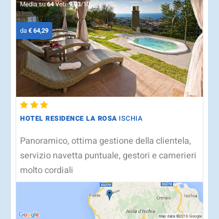
Media su
64
Voti:
9,03
/10
da
€ 64,29
HOTEL RESIDENCE LA ROSA
ISCHIA
Panoramico, ottima gestione della clientela,
servizio navetta puntuale, gestori e camerieri
molto cordiali