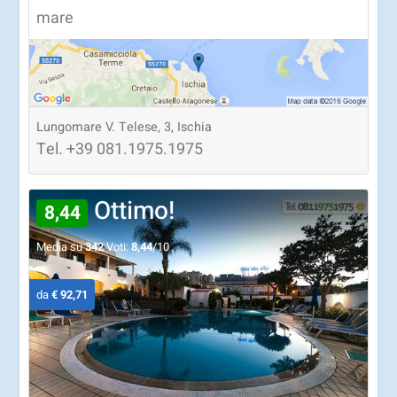
mare
Lungomare V. Telese, 3, Ischia
Tel.
+39
081.1975.1975
Ottimo!
8,44
Media su
342
Voti:
8,44
/10
da
€ 92,71