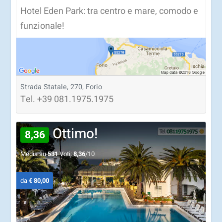
Hotel Eden Park: tra centro e mare, comodo e
funzionale!
Strada Statale, 270, Forio
Tel.
+39
081.1975.1975
Ottimo!
8,36
Media su
531
Voti:
8,36
/10
da
€ 80,00