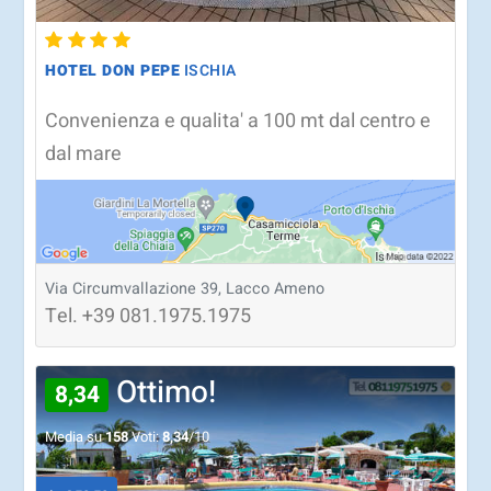
HOTEL DON PEPE
ISCHIA
Convenienza e qualita' a 100 mt dal centro e
dal mare
Via Circumvallazione 39, Lacco Ameno
Tel.
+39
081.1975.1975
Ottimo!
8,34
Media su
158
Voti:
8,34
/10