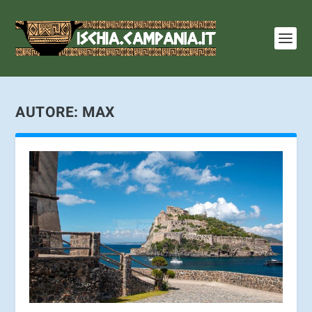
I cookie ci aiutano a fornire i nostri servizi. Utilizzando
tali servizi, accetti l'utilizzo dei cookie.
Ulteriori
informazioni
OK
AUTORE:
MAX