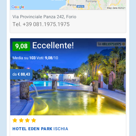
Via Provinciale Panza 242, Forio
Tel.
+39
081.1975.1975
Eccellente!
9,08
Media su
103
Voti:
9,08
/10
da
€ 88,43
HOTEL EDEN PARK
ISCHIA