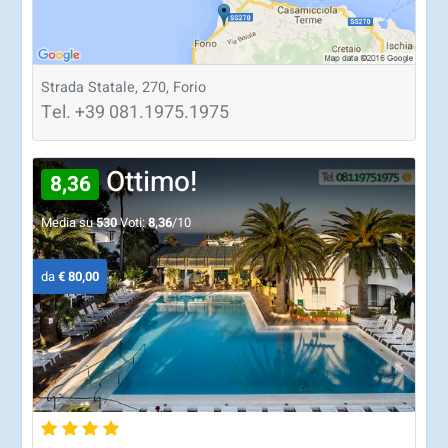
Strada Statale, 270, Forio
Tel.
+39
081.1975.1975
Ottimo!
8,36
Media su
530
Voti:
8,36
/10
da
€ 80,00