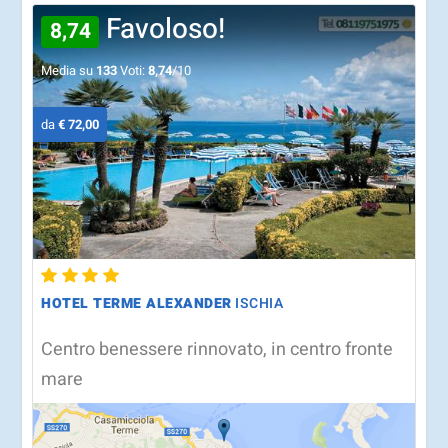
Favoloso!
8,74
Media su
133
Voti:
8,74
/10
da
€ 72,00
HOTEL TERME ALEXANDER
ISCHIA
Centro benessere rinnovato, in centro fronte
mare