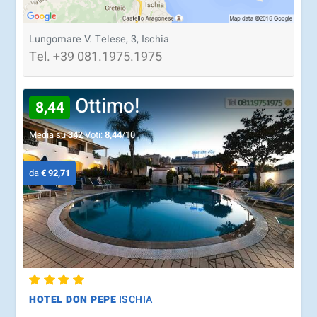
Lungomare V. Telese, 3, Ischia
Tel.
+39
081.1975.1975
Ottimo!
8,44
Media su
342
Voti:
8,44
/10
da
€ 92,71
HOTEL DON PEPE
ISCHIA