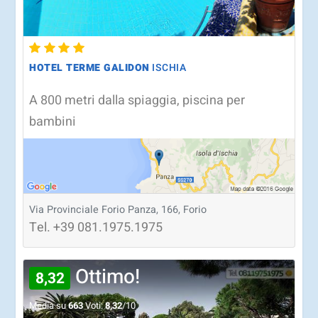
HOTEL TERME GALIDON
ISCHIA
A 800 metri dalla spiaggia, piscina per
bambini
Via Provinciale Forio Panza, 166, Forio
Tel.
+39
081.1975.1975
Ottimo!
8,32
Media su
663
Voti:
8,32
/10