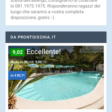
scelta dell'albergo, consigliamo di chiamare
lo 081.1975.1975. Risponderanno ragazzi del
luogo che saranno a vostra completa
disposizione, gratis :-)
DA PRONTOISCHIA.IT
Eccellente!
9,02
Media su
59
Voti:
9,02
/10
da
€ 82,71