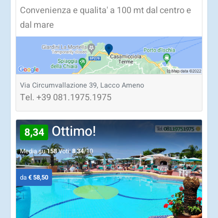
Convenienza e qualita' a 100 mt dal centro e
dal mare
Via Circumvallazione 39, Lacco Ameno
Tel.
+39
081.1975.1975
Ottimo!
8,34
Media su
158
Voti:
8,34
/10
da
€ 58,50