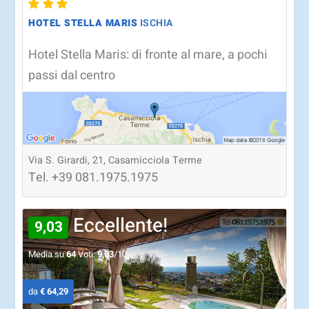
HOTEL STELLA MARIS
ISCHIA
Hotel Stella Maris: di fronte al mare, a pochi
passi dal centro
Via S. Girardi, 21, Casamicciola Terme
Tel.
+39
081.1975.1975
Eccellente!
9,03
Media su
64
Voti:
9,03
/10
da
€ 64,29