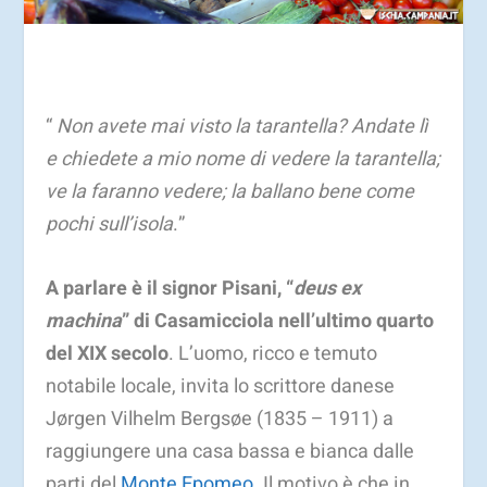
“
Non avete mai visto la tarantella? Andate lì
e chiedete a mio nome di vedere la tarantella;
ve la faranno vedere; la ballano bene come
pochi sull’isola
.”
A parlare è il signor Pisani, “
deus ex
machina
” di Casamicciola nell’ultimo quarto
del XIX secolo
. L’uomo, ricco e temuto
notabile locale, invita lo scrittore danese
Jørgen Vilhelm Bergsøe (1835 – 1911) a
raggiungere una casa bassa e bianca dalle
parti del
Monte Epomeo
. Il motivo è che in