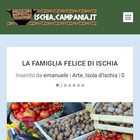
I cookie ci aiutano a fornire i nostri servizi. Utilizzando
tali servizi, accetti l'utilizzo dei cookie.
Ulteriori
informazioni
OK
LA FAMIGLIA FELICE DI ISCHIA
Inserito da
emanuele
|
Arte
,
Isola d'Ischia
|
0
|