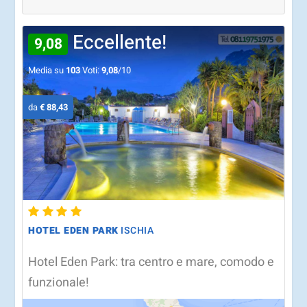
Eccellente!
9,08
Media su
103
Voti:
9,08
/10
da
€ 88,43
HOTEL EDEN PARK
ISCHIA
Hotel Eden Park: tra centro e mare, comodo e
funzionale!