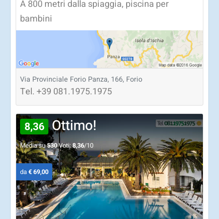
A 800 metri dalla spiaggia, piscina per
bambini
Via Provinciale Forio Panza, 166, Forio
Tel.
+39
081.1975.1975
Ottimo!
8,36
Media su
530
Voti:
8,36
/10
da
€ 69,00