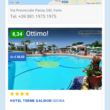
Via Provinciale Panza 242, Forio
Tel.
+39
081.1975.1975
Ottimo!
8,34
Media su
158
Voti:
8,34
/10
da
€ 58,50
HOTEL TERME GALIDON
ISCHIA