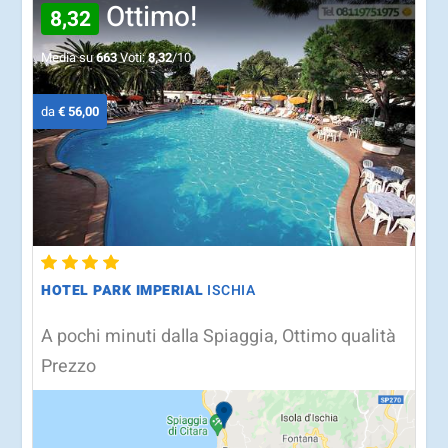
Ottimo!
8,32
Media su
663
Voti:
8,32
/10
da
€ 56,00
HOTEL PARK IMPERIAL
ISCHIA
A pochi minuti dalla Spiaggia, Ottimo qualità
Prezzo