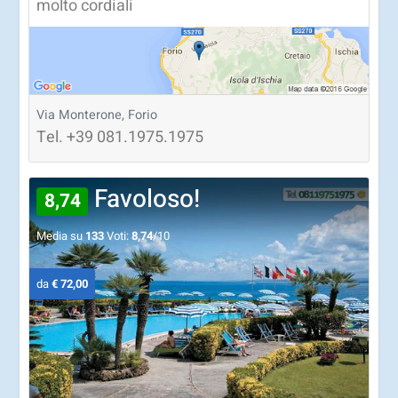
molto cordiali
Via Monterone, Forio
Tel.
+39
081.1975.1975
Favoloso!
8,74
Media su
133
Voti:
8,74
/10
da
€ 72,00