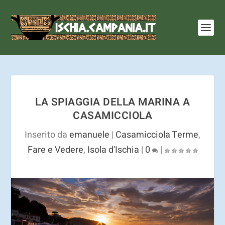
I cookie ci aiutano a fornire i nostri servizi. Utilizzando
tali servizi, accetti l'utilizzo dei cookie.
Ulteriori
informazioni
OK
LA SPIAGGIA DELLA MARINA A
CASAMICCIOLA
Inserito da
emanuele
|
Casamicciola Terme
,
Fare e Vedere
,
Isola d'Ischia
|
0
|