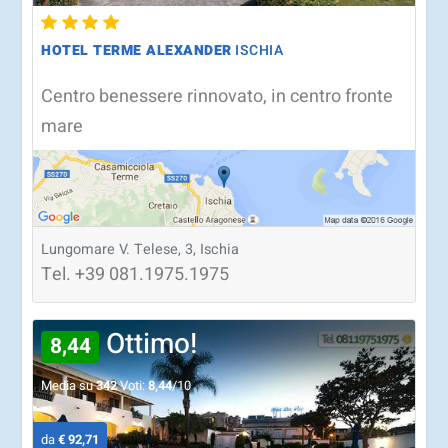
HOTEL TERME ALEXANDER
ISCHIA
Centro benessere rinnovato, in centro fronte
mare
Lungomare V. Telese, 3, Ischia
Tel.
+39
081.1975.1975
Ottimo!
8,44
Media su
342
Voti:
8,44
/10
da
€ 92,71