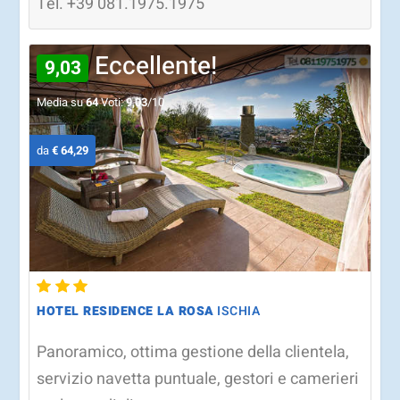
Tel.
+39
081.1975.1975
Eccellente!
9,03
Media su
64
Voti:
9,03
/10
da
€ 64,29
HOTEL RESIDENCE LA ROSA
ISCHIA
Panoramico, ottima gestione della clientela,
servizio navetta puntuale, gestori e camerieri