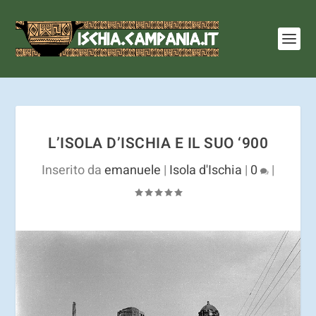
I cookie ci aiutano a fornire i nostri servizi. Utilizzando
tali servizi, accetti l'utilizzo dei cookie.
Ulteriori
informazioni
OK
L’ISOLA D’ISCHIA E IL SUO ‘900
Inserito da
emanuele
|
Isola d'Ischia
|
0
|