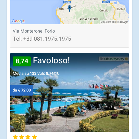
Via Monterone, Forio
Tel.
+39
081.1975.1975
Favoloso!
8,74
Media su
133
Voti:
8,74
/10
da
€ 72,00