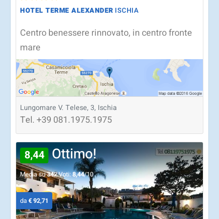
HOTEL TERME ALEXANDER
ISCHIA
Centro benessere rinnovato, in centro fronte
mare
Lungomare V. Telese, 3, Ischia
Tel.
+39
081.1975.1975
Ottimo!
8,44
Media su
342
Voti:
8,44
/10
da
€ 92,71