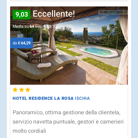
Eccellente!
9,03
Media su
64
Voti:
9,03
/10
da
€ 64,29
HOTEL RESIDENCE LA ROSA
ISCHIA
Panoramico, ottima gestione della clientela,
servizio navetta puntuale, gestori e camerieri
molto cordiali