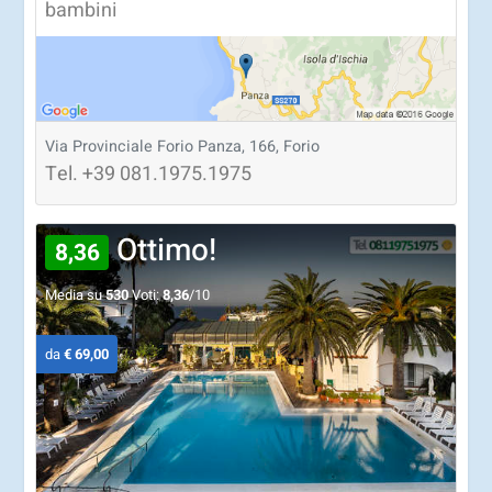
bambini
Via Provinciale Forio Panza, 166, Forio
Tel.
+39
081.1975.1975
Ottimo!
8,36
Media su
530
Voti:
8,36
/10
da
€ 69,00