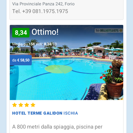
Via Provinciale Panza 242, Forio
Tel.
+39
081.1975.1975
Ottimo!
8,34
Media su
158
Voti:
8,34
/10
da
€ 58,50
HOTEL TERME GALIDON
ISCHIA
A 800 metri dalla spiaggia, piscina per