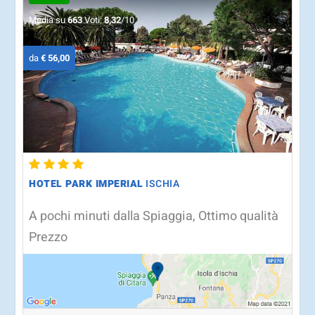
Media su
663
Voti:
8,32
/10
da
€ 56,00
HOTEL PARK IMPERIAL
ISCHIA
A pochi minuti dalla Spiaggia, Ottimo qualità
Prezzo