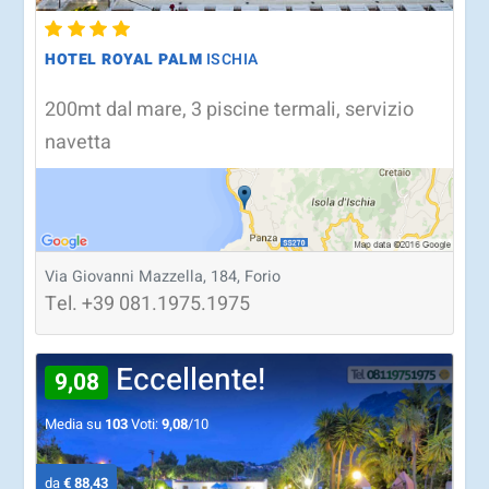
HOTEL ROYAL PALM
ISCHIA
200mt dal mare, 3 piscine termali, servizio
navetta
Via Giovanni Mazzella, 184, Forio
Tel.
+39
081.1975.1975
Eccellente!
9,08
Media su
103
Voti:
9,08
/10
da
€ 88,43