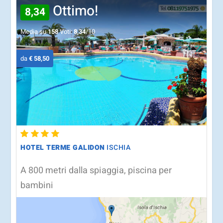
Ottimo!
8,34
Media su
158
Voti:
8,34
/10
da
€ 58,50
HOTEL TERME GALIDON
ISCHIA
A 800 metri dalla spiaggia, piscina per
bambini