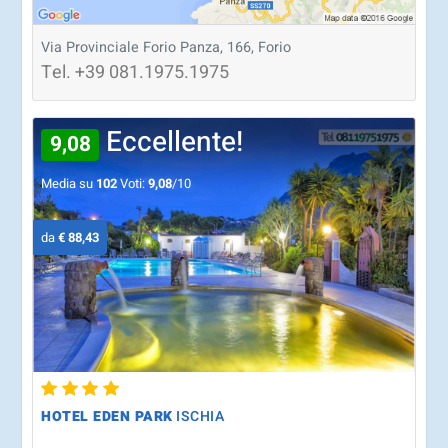
Via Provinciale Forio Panza, 166, Forio
Tel.
+39
081.1975.1975
Eccellente!
9,08
Media su
102
Voti:
9,08
/10
da
€ 88,43
HOTEL EDEN PARK
ISCHIA