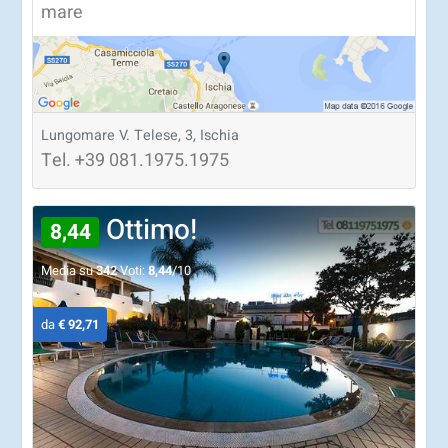
mare
Lungomare V. Telese, 3, Ischia
Tel.
+39
081.1975.1975
Ottimo!
8,44
Media su
342
Voti:
8,44
/10
da
€ 92,71