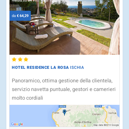
Media su
64
Voti:
9,03
/10
da
€ 64,29
HOTEL RESIDENCE LA ROSA
ISCHIA
Panoramico, ottima gestione della clientela,
servizio navetta puntuale, gestori e camerieri
molto cordiali