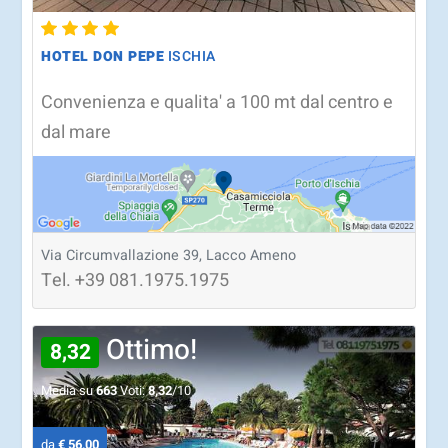
HOTEL DON PEPE
ISCHIA
Convenienza e qualita' a 100 mt dal centro e
dal mare
Via Circumvallazione 39, Lacco Ameno
Tel.
+39
081.1975.1975
Ottimo!
8,32
Media su
663
Voti:
8,32
/10
da
€ 56,00