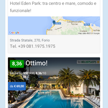
Hotel Eden Park: tra centro e mare, comodo e
funzionale!
Strada Statale, 270, Forio
Tel.
+39
081.1975.1975
Ottimo!
8,36
Media su
530
Voti:
8,36
/10
da
€ 69,00