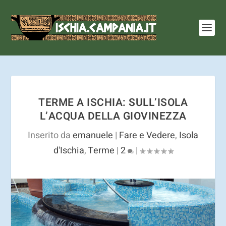
I cookie ci aiutano a fornire i nostri servizi. Utilizzando
tali servizi, accetti l'utilizzo dei cookie.
Ulteriori
informazioni
OK
TERME A ISCHIA: SULL’ISOLA
L’ACQUA DELLA GIOVINEZZA
Inserito da
emanuele
|
Fare e Vedere
,
Isola
d'Ischia
,
Terme
|
2
|