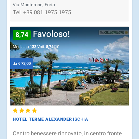
Via Monterone, Forio
Tel.
+39
081.1975.1975
Favoloso!
8,74
Media su
133
Voti:
8,74
/10
da
€ 72,00
HOTEL TERME ALEXANDER
ISCHIA
Centro benessere rinnovato, in centro fronte