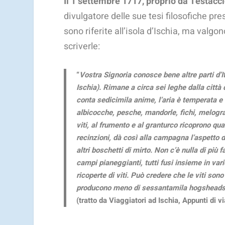
Il 1 settembre 1717, proprio da Testacci
divulgatore delle sue tesi filosofiche pres
sono riferite all’isola d’Ischia, ma valgo
scriverle:
“
Vostra Signoria conosce bene altre parti d’I
Ischia). Rimane a circa sei leghe dalla città 
conta sedicimila anime, l’aria è temperata e 
albicocche, pesche, mandorle, fichi, melogran
viti, al frumento e al granturco ricoprono quas
recinzioni, dà così alla campagna l’aspetto d
altri boschetti di mirto. Non c’è nulla di più 
campi pianeggianti, tutti fusi insieme in var
ricoperte di viti. Può credere che le viti s
producono meno di sessantamila hogsheads (b
(
tratto da Viaggiatori ad Ischia, Appunti di 