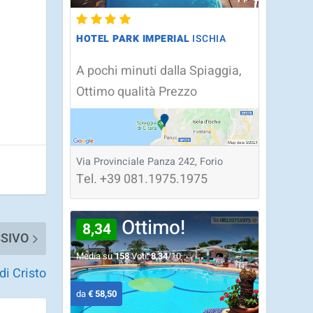
HOTEL PARK IMPERIAL
ISCHIA
A pochi minuti dalla Spiaggia,
Ottimo qualità Prezzo
Via Provinciale Panza 242, Forio
Tel.
+39
081.1975.1975
Ottimo!
8,34
SIVO
Media su
158
Voti:
8,34
/10
di Cristo
da
€ 58,50