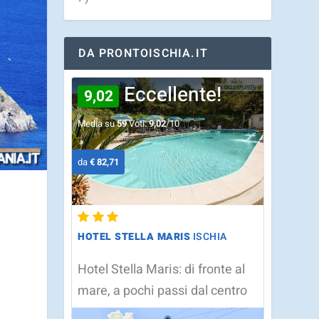
DA PRONTOISCHIA.IT
Eccellente!
9,02
Media su
59
Voti:
9,02
/10
da
€ 82,71
HOTEL STELLA MARIS
ISCHIA
Hotel Stella Maris: di fronte al
mare, a pochi passi dal centro