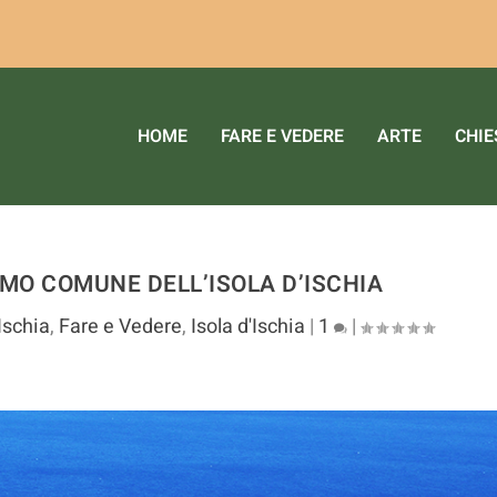
ri servizi. Utilizzando tali servizi, accetti l'utilizzo dei co
HOME
FARE E VEDERE
ARTE
CHIE
IMO COMUNE DELL’ISOLA D’ISCHIA
Ischia
,
Fare e Vedere
,
Isola d'Ischia
|
1
|