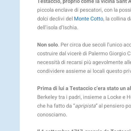
Testaccio, proprio come la vicina Sant’A
piccola enclave di pescatori, con la possib
dolci declivi del
Monte Cotto
, la collina
dell’isola d’Ischia.
Non solo
. Per circa due secoli l’unico ac
costruire dal vicerè di Palermo Giorgio Co
necessità di recarsi più agevolmente all
condividere assieme ai locali questo priv
Prima di lui a Testaccio c’era stato un 
Berkeley tra i padri, insieme a Locke e 
che ha fatto da “
apripista
” al pensiero p
conosciamo.