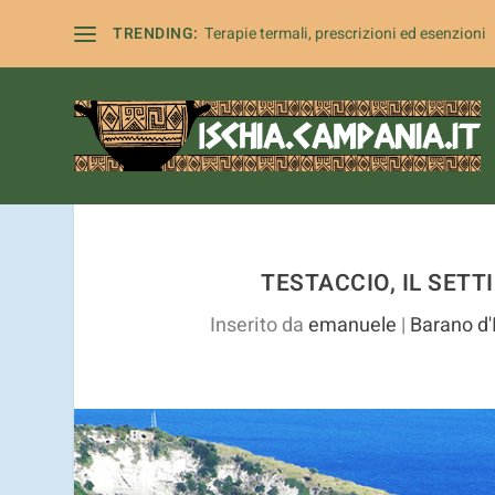
I cookie ci aiutano a fornire i nost
TRENDING:
Terapie termali, prescrizioni ed esenzioni
TESTACCIO, IL SETT
Inserito da
emanuele
|
Barano d'