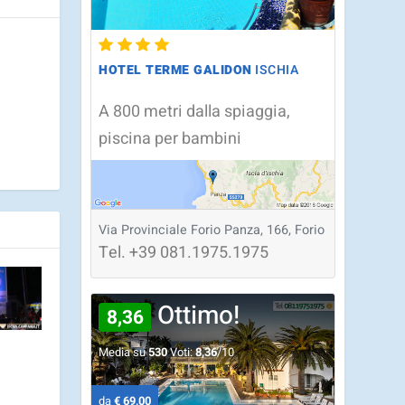
HOTEL TERME GALIDON
ISCHIA
A 800 metri dalla spiaggia,
piscina per bambini
Via Provinciale Forio Panza, 166, Forio
Tel.
+39
081.1975.1975
Ottimo!
8,36
Media su
530
Voti:
8,36
/10
da
€ 69,00