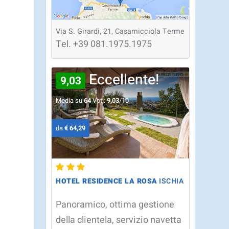
Via S. Girardi, 21, Casamicciola Terme
Tel.
+39
081.1975.1975
Eccellente!
9,03
Media su
64
Voti:
9,03
/10
da
€ 64,29
HOTEL RESIDENCE LA ROSA
ISCHIA
Panoramico, ottima gestione
della clientela, servizio navetta