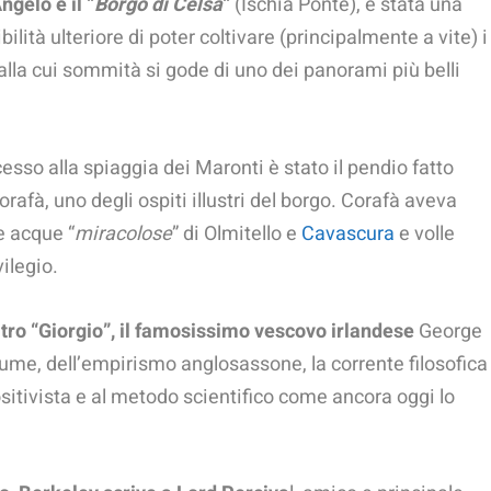
ngelo e il “
Borgo di Celsa
“
(Ischia Ponte), è stata una
ilità ulteriore di poter coltivare (principalmente a vite) i
 dalla cui sommità si gode di uno dei panorami più belli
cesso alla spiaggia dei Maronti è stato il pendio fatto
rafà, uno degli ospiti illustri del borgo. Corafà aveva
e acque “
miracolose
” di Olmitello e
Cavascura
e volle
ilegio.
altro “Giorgio”, il famosissimo vescovo irlandese
George
Hume, dell’empirismo anglosassone, la corrente filosofica
ositivista e al metodo scientifico come ancora oggi lo