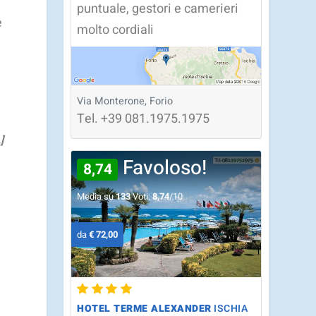
puntuale, gestori e camerieri
e
molto cordiali
Via Monterone, Forio
Tel.
+39
081.1975.1975
]
Favoloso!
8,74
Media su
133
Voti:
8,74
/10
da
€ 72,00
HOTEL TERME ALEXANDER
ISCHIA