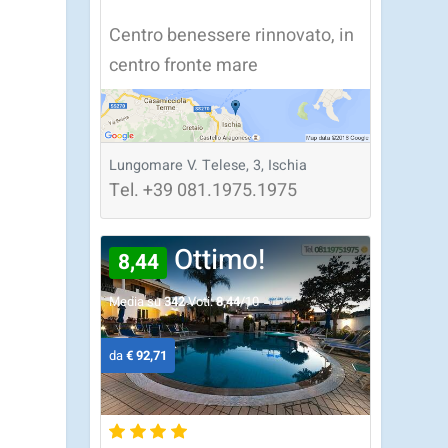
Centro benessere rinnovato, in
centro fronte mare
Lungomare V. Telese, 3, Ischia
Tel.
+39
081.1975.1975
Ottimo!
8,44
Media su
342
Voti:
8,44
/10
da
€ 92,71