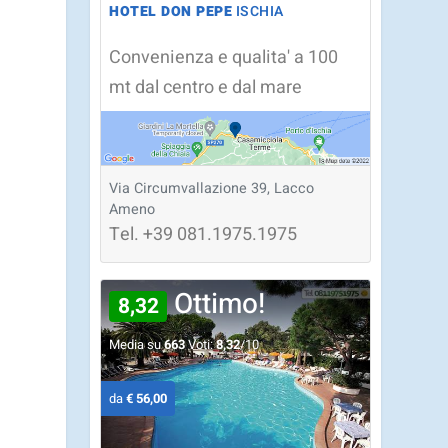
HOTEL DON PEPE
ISCHIA
Convenienza e qualita' a 100
mt dal centro e dal mare
Via Circumvallazione 39, Lacco
Ameno
Tel.
+39
081.1975.1975
Ottimo!
8,32
Media su
663
Voti:
8,32
/10
da
€ 56,00