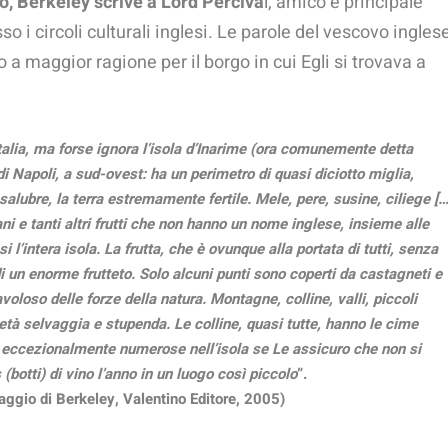
o, Berkeley scrive a Lord Perciva
l, amico e principale
so i circoli culturali inglesi. Le parole del vescovo ingles
no a maggior ragione per il borgo in cui Egli si trovava a
talia, ma forse ignora l’isola d’Inarime (ora comunemente detta
di Napoli, a sud-ovest: ha un perimetro di quasi diciotto miglia,
salubre, la terra estremamente fertile. Mele, pere, susine, ciliege […
i e tanti altri frutti che non hanno un nome inglese, insieme alle
i l’intera isola. La frutta, che è ovunque alla portata di tutti, senza
i un enorme frutteto. Solo alcuni punti sono coperti da castagneti e
favoloso delle forze della natura. Montagne, colline, valli, piccoli
ietà selvaggia e stupenda. Le colline, quasi tutte, hanno le cime
ono eccezionalmente numerose nell’isola se Le assicuro che non si
otti) di vino l’anno in un luogo così piccolo
”.
viaggio di Berkeley, Valentino Editore, 2005
)