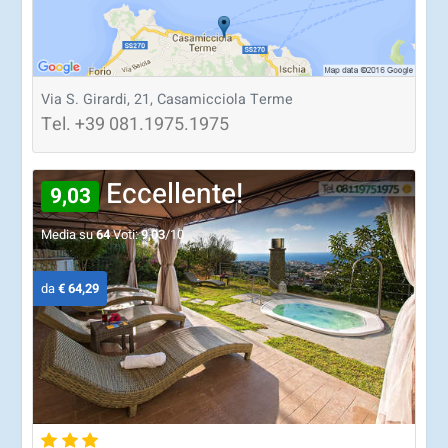
Via S. Girardi, 21, Casamicciola Terme
Tel.
+39
081.1975.1975
Eccellente!
9,03
Media su
64
Voti:
9,03
/10
da
€ 64,29