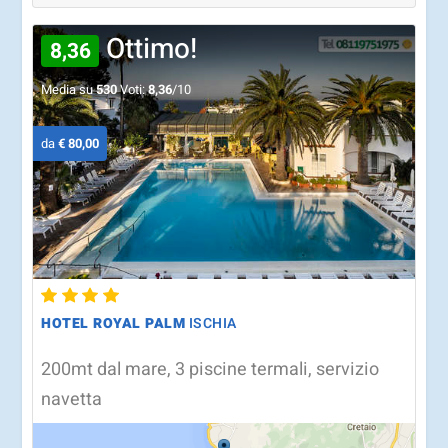
Ottimo!
8,36
Media su
530
Voti:
8,36
/10
da
€ 80,00
HOTEL ROYAL PALM
ISCHIA
200mt dal mare, 3 piscine termali, servizio
navetta