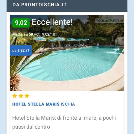
DA PRONTOISCHIA.IT
Eccellente!
9,02
Media su
59
Voti:
9,02
/10
da
€ 82,71
HOTEL STELLA MARIS
ISCHIA
Hotel Stella Maris: di fronte al mare, a pochi
passi dal centro