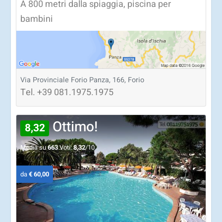
A 800 metri dalla spiaggia, piscina per
bambini
Via Provinciale Forio Panza, 166, Forio
Tel.
+39
081.1975.1975
Ottimo!
8,32
Media su
663
Voti:
8,32
/10
da
€ 60,00