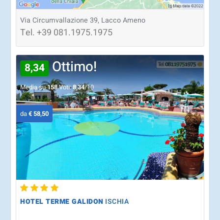
Via Circumvallazione 39, Lacco Ameno
Tel.
+39
081.1975.1975
Ottimo!
8,34
Media su
158
Voti:
8,34
/10
da
€ 58,50
HOTEL TERME GALIDON
ISCHIA