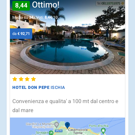
Ottimo!
8,44
Media su
342
Voti:
8,44
/10
da
€ 92,71
HOTEL DON PEPE
ISCHIA
Convenienza e qualita' a 100 mt dal centro e
dal mare