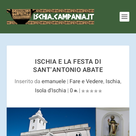
I cookie ci aiutano a fornire i nostri servizi. Utilizzando
tali servizi, accetti l'utilizzo dei cookie.
Ulteriori
informazioni
OK
ISCHIA E LA FESTA DI
SANT’ANTONIO ABATE
Inserito da
emanuele
|
Fare e Vedere
,
Ischia
,
Isola d'Ischia
|
0
|