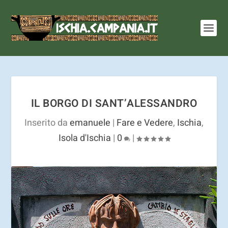
I cookie ci aiutano a fornire i nostri servizi. Utilizzando
tali servizi, accetti l'utilizzo dei cookie.
Ulteriori
informazioni
OK
IL BORGO DI SANT’ALESSANDRO
Inserito da
emanuele
|
Fare e Vedere
,
Ischia
,
Isola d'Ischia
|
0
|