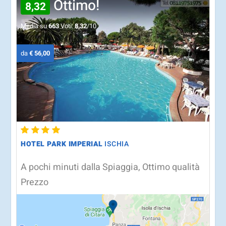
Ottimo!
8,32
Media su
663
Voti:
8,32
/10
da
€ 56,00
HOTEL PARK IMPERIAL
ISCHIA
A pochi minuti dalla Spiaggia, Ottimo qualità
Prezzo