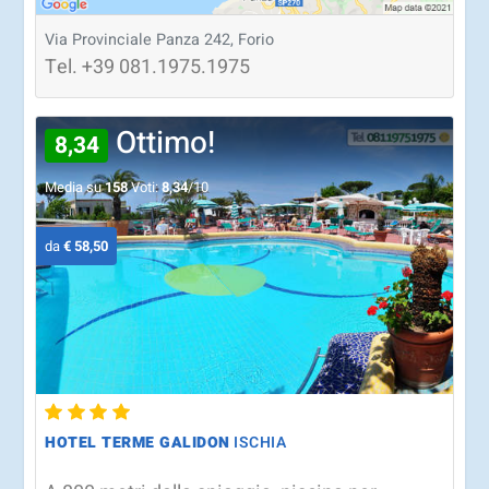
Via Provinciale Panza 242, Forio
Tel.
+39
081.1975.1975
Ottimo!
8,34
Media su
158
Voti:
8,34
/10
da
€ 58,50
HOTEL TERME GALIDON
ISCHIA