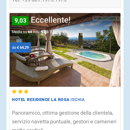
Eccellente!
9,03
Media su
64
Voti:
9,03
/10
da
€ 64,29
HOTEL RESIDENCE LA ROSA
ISCHIA
Panoramico, ottima gestione della clientela,
servizio navetta puntuale, gestori e camerieri