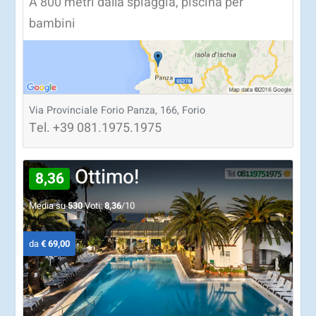
A 800 metri dalla spiaggia, piscina per
bambini
Via Provinciale Forio Panza, 166, Forio
Tel.
+39
081.1975.1975
Ottimo!
8,36
Media su
530
Voti:
8,36
/10
da
€ 69,00