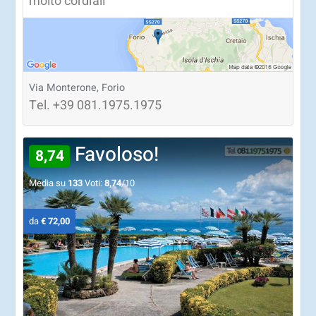
molto cordiali
Via Monterone, Forio
Tel.
+39
081.1975.1975
Favoloso!
8,74
Media su
133
Voti:
8,74
/10
da
€ 72,00