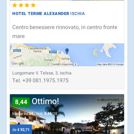
HOTEL TERME ALEXANDER
ISCHIA
Centro benessere rinnovato, in centro fronte
mare
Lungomare V. Telese, 3, Ischia
Tel.
+39
081.1975.1975
Ottimo!
8,44
Media su
342
Voti:
8,44
/10
da
€ 92,71