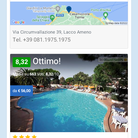
Via Circumvallazione 39, Lacco Ameno
Tel.
+39
081.1975.1975
Ottimo!
8,32
Media su
663
Voti:
8,32
/10
da
€ 56,00