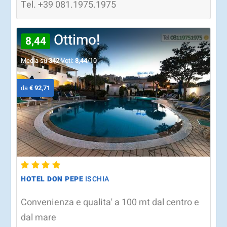
Tel.
+39
081.1975.1975
Ottimo!
8,44
Media su
342
Voti:
8,44
/10
da
€ 92,71
HOTEL DON PEPE
ISCHIA
Convenienza e qualita' a 100 mt dal centro e
dal mare