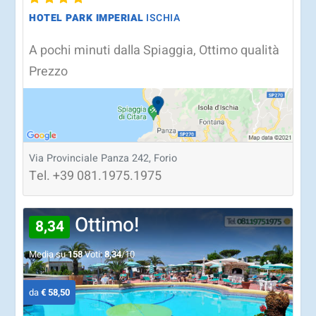
HOTEL PARK IMPERIAL
ISCHIA
A pochi minuti dalla Spiaggia, Ottimo qualità
Prezzo
Via Provinciale Panza 242, Forio
Tel.
+39
081.1975.1975
Ottimo!
8,34
Media su
158
Voti:
8,34
/10
da
€ 58,50