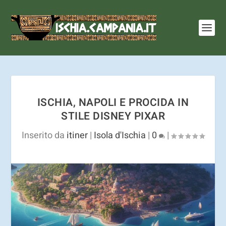
I cookie ci aiutano a fornire i nostri servizi. Utilizzando
tali servizi, accetti l'utilizzo dei cookie.
Ulteriori
informazioni
OK
ISCHIA, NAPOLI E PROCIDA IN
STILE DISNEY PIXAR
Inserito da
itiner
|
Isola d'Ischia
|
0
|