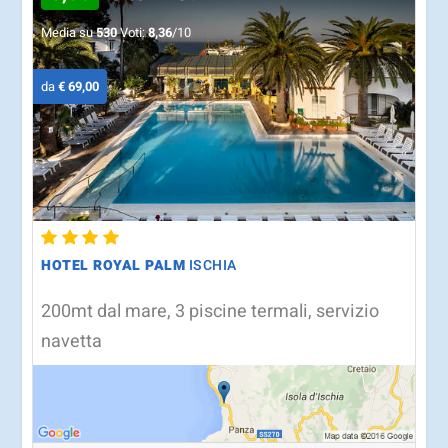
Media su
530
Voti:
8,36
/10
da
€ 69,00
HOTEL ROYAL PALM
ISCHIA
200mt dal mare, 3 piscine termali, servizio
navetta