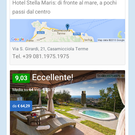
Hotel Stella Maris: di fronte al mare, a pochi
passi dal centro
Via S. Girardi, 21, Casamicciola Terme
Tel.
+39
081.1975.1975
Eccellente!
9,03
Media su
64
Voti:
9,03
/10
da
€ 64,29