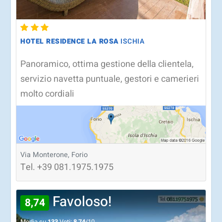
HOTEL RESIDENCE LA ROSA
ISCHIA
Panoramico, ottima gestione della clientela,
servizio navetta puntuale, gestori e camerieri
molto cordiali
Via Monterone, Forio
Tel.
+39
081.1975.1975
Favoloso!
8,74
Media su
133
Voti:
8,74
/10