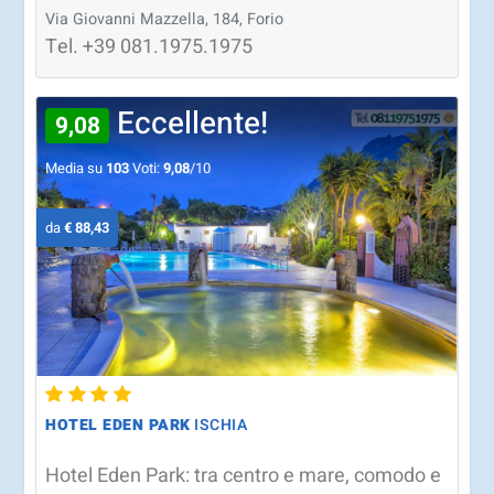
Via Giovanni Mazzella, 184, Forio
Tel.
+39
081.1975.1975
Eccellente!
9,08
Media su
103
Voti:
9,08
/10
da
€ 88,43
HOTEL EDEN PARK
ISCHIA
Hotel Eden Park: tra centro e mare, comodo e