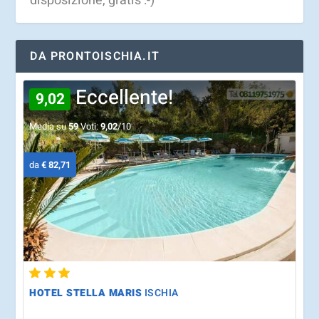
disposizione, gratis :-)
DA PRONTOISCHIA.IT
Eccellente!
9,02
Media su
59
Voti:
9,02
/10
da
€ 82,71
HOTEL STELLA MARIS
ISCHIA