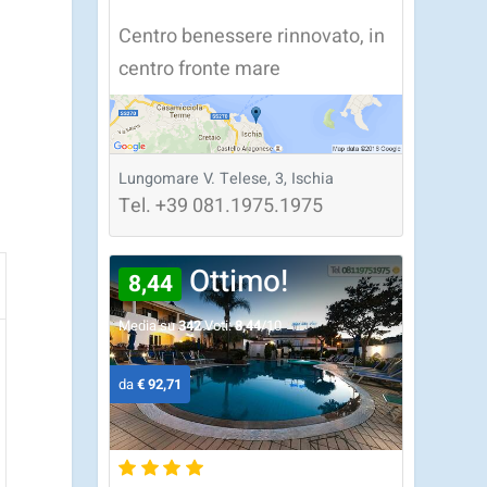
Centro benessere rinnovato, in
centro fronte mare
Lungomare V. Telese, 3, Ischia
Tel.
+39
081.1975.1975
Ottimo!
8,44
Media su
342
Voti:
8,44
/10
da
€ 92,71