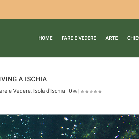
ri servizi. Utilizzando tali servizi, accetti l'utilizzo dei co
HOME
FARE E VEDERE
ARTE
CHIE
IVING A ISCHIA
are e Vedere
,
Isola d'Ischia
|
0
|