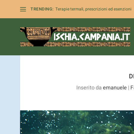
I cookie ci aiutano a fornire i nost
TRENDING:
Terapie termali, prescrizioni ed esenzioni
D
Inserito da
emanuele
|
F