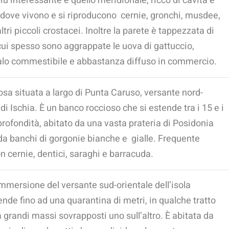
più interessante è quello meridionale, ricco di cavità e
 dove vivono e si riproducono cernie, gronchi, musdee,
ltri piccoli crostacei. Inoltre la parete è tappezzata di
cui spesso sono aggrappate le uova di gattuccio,
alo commestibile e abbastanza diffuso in commercio.
sa situata a largo di Punta Caruso, versante nord-
di Ischia. È un banco roccioso che si estende tra i 15 e i
profondità, abitato da una vasta prateria di Posidonia
da banchi di gorgonie bianche e gialle. Frequente
on cernie, dentici, saraghi e barracuda.
mmersione del versante sud-orientale dell’isola
ende fino ad una quarantina di metri, in qualche tratto
a grandi massi sovrapposti uno sull’altro. È abitata da