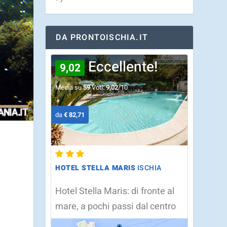
DA PRONTOISCHIA.IT
Eccellente!
9,02
Media su
59
Voti:
9,02
/10
da
€ 82,71
HOTEL STELLA MARIS
ISCHIA
Hotel Stella Maris: di fronte al
mare, a pochi passi dal centro