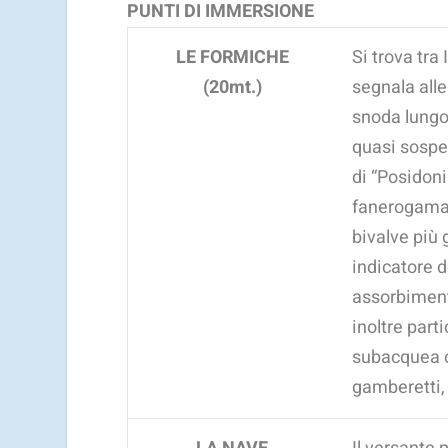
PUNTI DI IMMERSIONE
LE FORMICHE
Si trova tra
(20mt.)
segnala alle
snoda lungo
quasi sospes
di “Posidon
fanerogama m
bivalve più 
indicatore d
assorbiment
inoltre part
subacquea ch
gamberetti, 