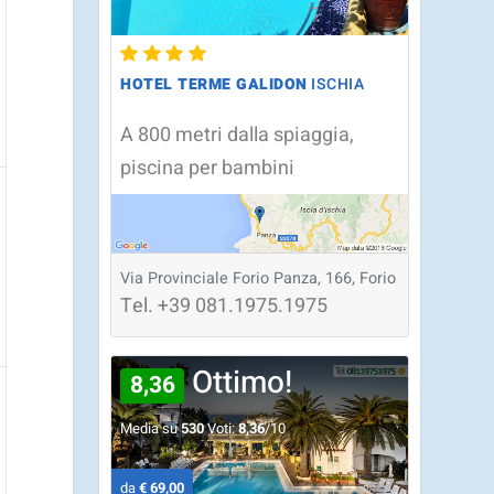
HOTEL TERME GALIDON
ISCHIA
A 800 metri dalla spiaggia,
piscina per bambini
Via Provinciale Forio Panza, 166, Forio
Tel.
+39
081.1975.1975
Ottimo!
8,36
Media su
530
Voti:
8,36
/10
da
€ 69,00