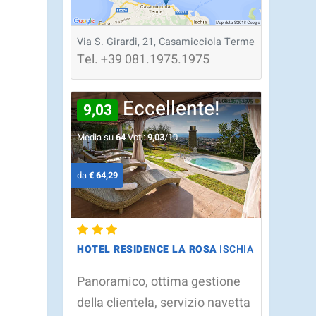
Via S. Girardi, 21, Casamicciola Terme
Tel.
+39
081.1975.1975
Eccellente!
9,03
Media su
64
Voti:
9,03
/10
da
€ 64,29
HOTEL RESIDENCE LA ROSA
ISCHIA
Panoramico, ottima gestione
della clientela, servizio navetta