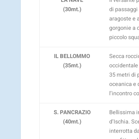
LA NAVE
Il versante 
(30mt.)
di passaggi
aragoste e a
gorgonie a 
piccolo squ
IL BELLOMMO
Secca roccio
(35mt.)
occidentale 
35 metri di 
oceanica e 
l’incontro c
S. PANCRAZIO
Bellissima i
(40mt.)
d’Ischia. Sc
interrotta d