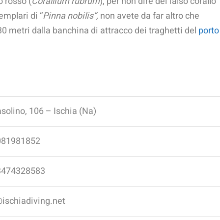
o rosso (
Corallium rubrum
), per non dire del falso corallo
emplari di “
Pinna nobilis”,
non avete da far altro che
i 30 metri dalla banchina di attracco dei traghetti del
porto
asolino, 106 – Ischia (Na)
081981852
3474328583
ischiadiving.net