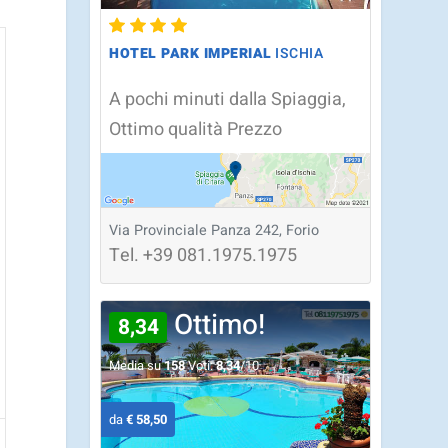
HOTEL PARK IMPERIAL
ISCHIA
A pochi minuti dalla Spiaggia,
Ottimo qualità Prezzo
Via Provinciale Panza 242, Forio
Tel.
+39
081.1975.1975
Ottimo!
8,34
Media su
158
Voti:
8,34
/10
da
€ 58,50