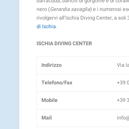
barracuda, banchi di gorgonie e di corall
nero (
Gerardia savaglia
) e i numerosi es
rivolgervi all’Ischia Diving Center, a sol
di Ischia
.
ISCHIA DIVING CENTER
Indirizzo
Via I
Telefono/Fax
+39 
Mobile
+39 
Mail
info@