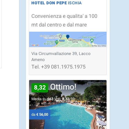
HOTEL DON PEPE
ISCHIA
Convenienza e qualita' a 100
mt dal centro e dal mare
Via Circumvallazione 39, Lacco
Ameno
Tel.
+39
081.1975.1975
Ottimo!
8,32
Media su
663
Voti:
8,32
/10
da
€ 56,00