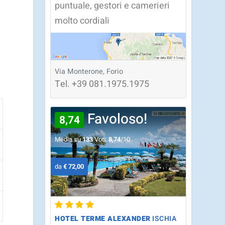
puntuale, gestori e camerieri
molto cordiali
Via Monterone, Forio
Tel.
+39
081.1975.1975
Favoloso!
8,74
Media su
133
Voti:
8,74
/10
da
€ 72,00
HOTEL TERME ALEXANDER
ISCHIA