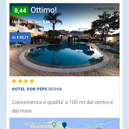
Ottimo!
8,44
Media su
342
Voti:
8,44
/10
da
€ 92,71
HOTEL DON PEPE
ISCHIA
Convenienza e qualita' a 100 mt dal centro e
dal mare