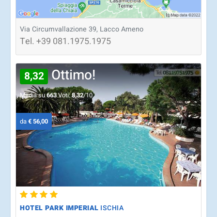
Via Circumvallazione 39, Lacco Ameno
Tel.
+39
081.1975.1975
Ottimo!
8,32
Media su
663
Voti:
8,32
/10
da
€ 56,00
HOTEL PARK IMPERIAL
ISCHIA