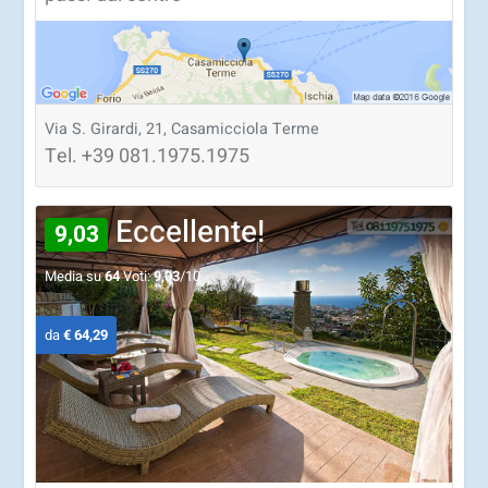
Via S. Girardi, 21, Casamicciola Terme
Tel.
+39
081.1975.1975
Eccellente!
9,03
Media su
64
Voti:
9,03
/10
da
€ 64,29