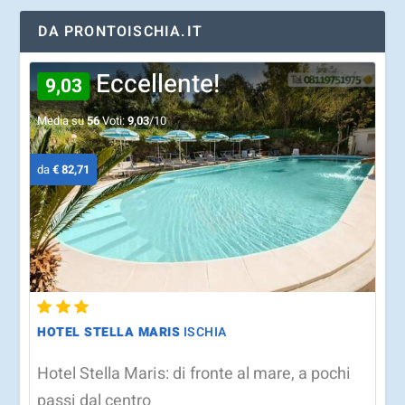
DA PRONTOISCHIA.IT
Eccellente!
9,03
Media su
56
Voti:
9,03
/10
da
€ 82,71
HOTEL STELLA MARIS
ISCHIA
Hotel Stella Maris: di fronte al mare, a pochi
passi dal centro