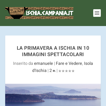
I cookie ci aiutano a fornire i nostri servizi. Utilizzando
tali servizi, accetti l'utilizzo dei cookie.
Ulteriori
informazioni
OK
LA PRIMAVERA A ISCHIA IN 10
IMMAGINI SPETTACOLARI
Inserito da
emanuele
|
Fare e Vedere
,
Isola
d'Ischia
|
2
|